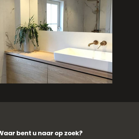
Badkamer renovatie
Beugen
Waar bent u naar op zoek?